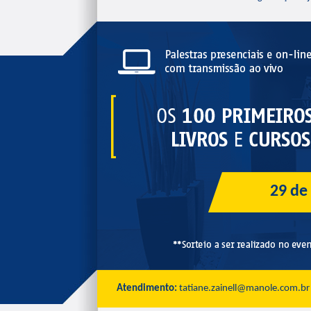
29 de
Atendimento:
tatiane.zainell@manole.com.br