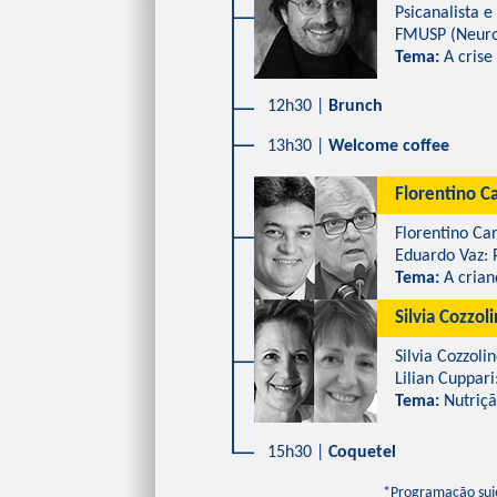
Psicanalista e 
FMUSP (Neurolog
Tema:
A crise
12h30 |
Brunch
13h30 |
Welcome coffee
Florentino Ca
Florentino Card
Eduardo Vaz: Pr
Tema:
A crian
Silvia Cozzolin
Silvia Cozzolino
Lilian Cuppari:
Tema:
Nutriçã
15h30 |
Coquetel
*Programação 