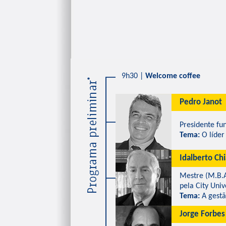
9h30 |
Welcome coffee
Pedro Janot
Presidente fund
Tema:
O líder
Idalberto Ch
Mestre (M.B.A.
pela City Univer
Tema:
A gestã
Jorge Forbes